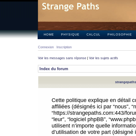
HOME
PHYSIQUE
CALCUL
PHILOSOPHIE
Connexion
Inscription
Voir les messages sans réponse
|
Voir les sujets actifs
Index du forum
strangepaths.
Cette politique explique en détail
affiliées (désignés ici par “nous”, 
“https://strangepaths.com:443/forum
“leur”, “logiciel phpBB”, “www.ph
utilisent n’importe quelle informat
d’utilisation de votre part (désigné 