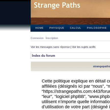
HOME
PHYSIQUE
CALCUL
PHILOSOPHIE
Connexion
Inscription
Voir les messages sans réponse
|
Voir les sujets actifs
Index du forum
strangepaths.
Cette politique explique en détail
affiliées (désignés ici par “nous”, 
“https://strangepaths.com:443/forum
“leur”, “logiciel phpBB”, “www.ph
utilisent n’importe quelle informat
d’utilisation de votre part (désigné 