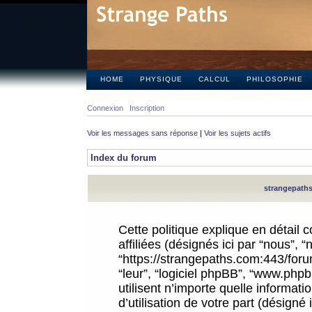
HOME
PHYSIQUE
CALCUL
PHILOSOPHIE
Connexion
Inscription
Voir les messages sans réponse
|
Voir les sujets actifs
Index du forum
strangepaths.
Cette politique explique en détail
affiliées (désignés ici par “nous”, 
“https://strangepaths.com:443/forum
“leur”, “logiciel phpBB”, “www.ph
utilisent n’importe quelle informat
d’utilisation de votre part (désigné 