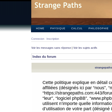
HOME
PHYSIQUE
CALCUL
PHILOSOPHIE
Connexion
Inscription
Voir les messages sans réponse
|
Voir les sujets actifs
Index du forum
strangepaths.
Cette politique explique en détail
affiliées (désignés ici par “nous”, 
“https://strangepaths.com:443/forum
“leur”, “logiciel phpBB”, “www.ph
utilisent n’importe quelle informat
d’utilisation de votre part (désigné 