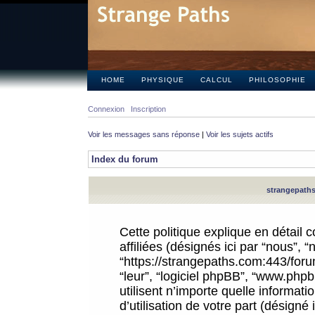
HOME
PHYSIQUE
CALCUL
PHILOSOPHIE
Connexion
Inscription
Voir les messages sans réponse
|
Voir les sujets actifs
Index du forum
strangepaths.
Cette politique explique en détail
affiliées (désignés ici par “nous”, 
“https://strangepaths.com:443/forum
“leur”, “logiciel phpBB”, “www.ph
utilisent n’importe quelle informat
d’utilisation de votre part (désigné 