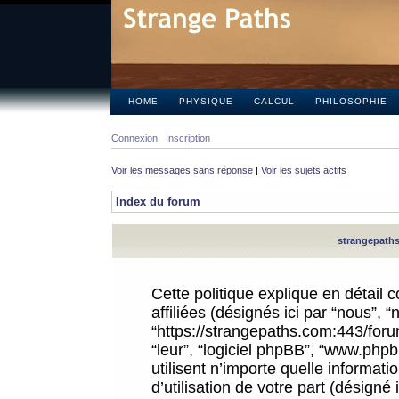
HOME
PHYSIQUE
CALCUL
PHILOSOPHIE
Connexion
Inscription
Voir les messages sans réponse
|
Voir les sujets actifs
Index du forum
strangepaths.
Cette politique explique en détail
affiliées (désignés ici par “nous”, 
“https://strangepaths.com:443/forum
“leur”, “logiciel phpBB”, “www.ph
utilisent n’importe quelle informat
d’utilisation de votre part (désigné 