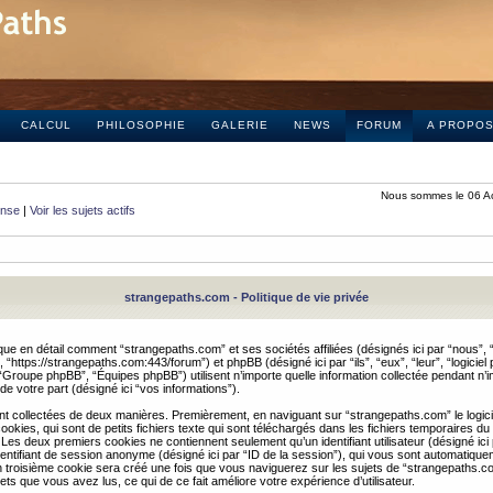
CALCUL
PHILOSOPHIE
GALERIE
NEWS
FORUM
A PROPO
Nous sommes le 06 A
onse
|
Voir les sujets actifs
strangepaths.com - Politique de vie privée
ique en détail comment “strangepaths.com” et ses sociétés affiliées (désignés ici par “nous”, “
“https://strangepaths.com:443/forum”) et phpBB (désigné ici par “ils”, “eux”, “leur”, “logiciel
roupe phpBB”, “Équipes phpBB”) utilisent n’importe quelle information collectée pendant n’i
 de votre part (désigné ici “vos informations”).
nt collectées de deux manières. Premièrement, en naviguant sur “strangepaths.com” le logic
okies, qui sont de petits fichiers texte qui sont téléchargés dans les fichiers temporaires du
 Les deux premiers cookies ne contiennent seulement qu’un identifiant utilisateur (désigné ici
n identifiant de session anonyme (désigné ici par “ID de la session”), qui vous sont automatiq
n troisième cookie sera créé une fois que vous naviguerez sur les sujets de “strangepaths.com
ets que vous avez lus, ce qui de ce fait améliore votre expérience d’utilisateur.