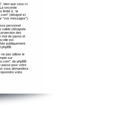
”, bien que ceux-ci
. La seconde
limité à : la
.com” (désigné ici
par “vos messages”).
passe personnel
e valide (désignée
 protection des
re mot de passe et
i elle est
chée publiquement.
el phpBB.
ne pas utiliser le
ompte sur
ths.com”, de phpBB
e passe pour votre
essus vous demandera
 reprendre votre