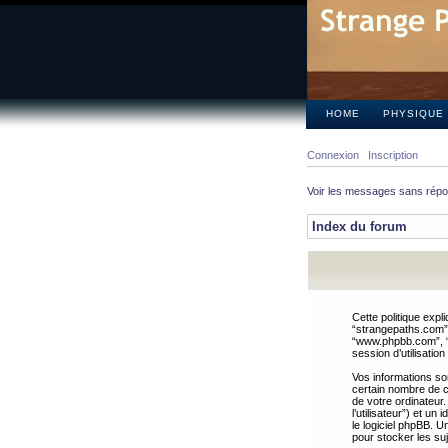
HOME
PHYSIQUE
Connexion
Inscription
Voir les messages sans rép
Index du forum
Cette politique expl
“strangepaths.com”, 
“www.phpbb.com”, “G
session d’utilisation
Vos informations so
certain nombre de co
de votre ordinateur.
l’utilisateur”) et u
le logiciel phpBB. U
pour stocker les suj