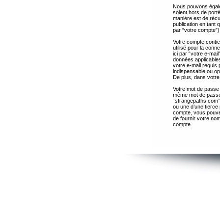
Nous pouvons égalem
soient hors de port
manière est de récup
publication en tant
par “votre compte”)
Votre compte contie
utilisé pour la con
ici par “votre e-ma
données applicables
votre e-mail requis 
indispensable ou op
De plus, dans votre 
Votre mot de passe 
même mot de passe s
“strangepaths.com”
ou une d’une tierce
compte, vous pouvez
de fournir votre nom
compte.