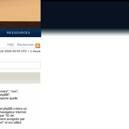
S
RESSOURCES
FAQ
Rechercher
oût 2026 00:03 UTC + 1 heure
notre”, “nos”,
 phpBB”,
mporte quelle
iel phpBB créera un
 navigateur Internet
 par “ID de
uement assignés par
” et est utilisé