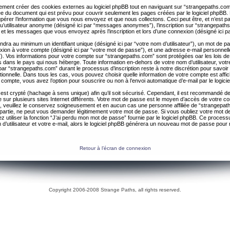
ent créer des cookies externes au logiciel phpBB tout en naviguant sur “strangepaths.com
ée du document qui est prévu pour couvrir seulement les pages créées par le logiciel phpBB
érer l’information que vous nous envoyez et que nous collectons. Ceci peut être, et n’est pas 
 qu’utilisateur anonyme (désigné ici par “messages anonymes”), l’inscription sur “strangepaths
 et les messages que vous envoyez après l’inscription et lors d’une connexion (désigné ici 
ndra au minimum un identifiant unique (désigné ici par “votre nom d’utilisateur”), un mot de 
nexion à votre compte (désigné ici par “votre mot de passe”), et une adresse e-mail personnell
il”). Vos informations pour votre compte sur “strangepaths.com” sont protégées oar les lois de
 dans le pays qui nous héberge. Toute information en-dehors de votre nom d’utilisateur, vot
par “strangepaths.com” durant le processus d’inscription reste à notre discrétion pour savoir s
tionnelle. Dans tous les cas, vous pouvez choisir quelle information de votre compte est affi
compte, vous avez l’option pour souscrire ou non à l’envoi automatique d’e-mail par le logici
est crypté (hachage à sens unique) afin qu’il soit sécurisé. Cependant, il est recommandé de 
ur plusieurs sites Internet différents. Votre mot de passe est le moyen d’accès de votre c
, veuillez le conservez soigneusement et en aucun cas une personne affiliée de “strangepa
 partie, ne peut vous demander légitimement votre mot de passe. Si vous oubliez votre mot d
 utiliser la fonction “J’ai perdu mon mot de passe” fournie par le logiciel phpBB. Ce proc
 d’utilisateur et votre e-mail, alors le logiciel phpBB générera un nouveau mot de passe pour
Retour à l’écran de connexion
Copyright 2006-2008 Strange Paths, all rights reserved.