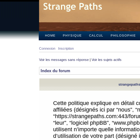
HOME
PHYSIQUE
CALCUL
PHILOSOPHIE
Connexion
Inscription
Voir les messages sans réponse
|
Voir les sujets actifs
Index du forum
strangepaths.
Cette politique explique en détail
affiliées (désignés ici par “nous”, 
“https://strangepaths.com:443/forum
“leur”, “logiciel phpBB”, “www.ph
utilisent n’importe quelle informat
d’utilisation de votre part (désigné 