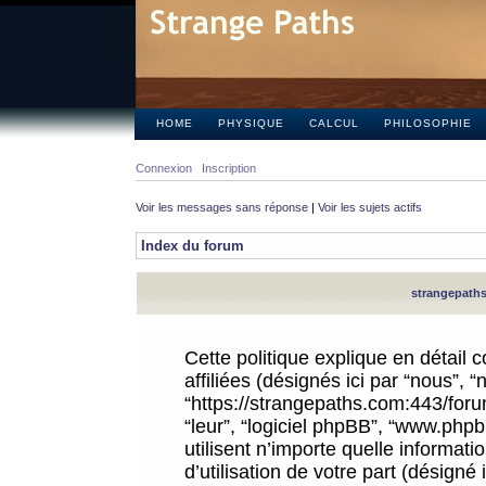
HOME
PHYSIQUE
CALCUL
PHILOSOPHIE
Connexion
Inscription
Voir les messages sans réponse
|
Voir les sujets actifs
Index du forum
strangepaths.
Cette politique explique en détail
affiliées (désignés ici par “nous”, 
“https://strangepaths.com:443/forum
“leur”, “logiciel phpBB”, “www.ph
utilisent n’importe quelle informat
d’utilisation de votre part (désigné 