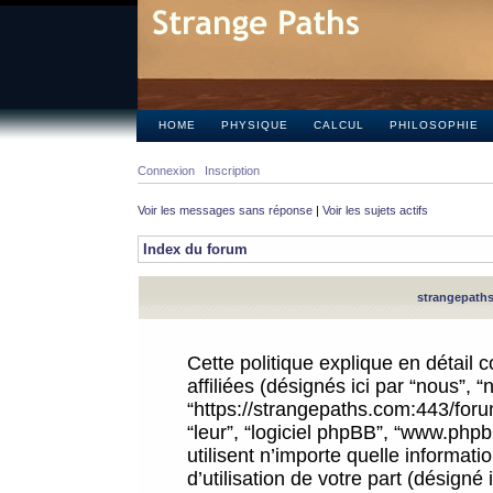
HOME
PHYSIQUE
CALCUL
PHILOSOPHIE
Connexion
Inscription
Voir les messages sans réponse
|
Voir les sujets actifs
Index du forum
strangepaths.
Cette politique explique en détail
affiliées (désignés ici par “nous”, 
“https://strangepaths.com:443/forum
“leur”, “logiciel phpBB”, “www.ph
utilisent n’importe quelle informat
d’utilisation de votre part (désigné 