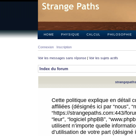
HOME
PHYSIQUE
CALCUL
PHILOSOPHIE
Connexion
Inscription
Voir les messages sans réponse
|
Voir les sujets actifs
Index du forum
strangepaths.
Cette politique explique en détail
affiliées (désignés ici par “nous”, 
“https://strangepaths.com:443/forum
“leur”, “logiciel phpBB”, “www.ph
utilisent n’importe quelle informat
d’utilisation de votre part (désigné 