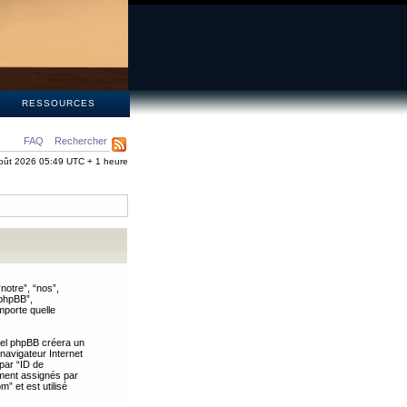
S
RESSOURCES
FAQ
Rechercher
oût 2026 05:49 UTC + 1 heure
notre”, “nos”,
 phpBB”,
mporte quelle
iel phpBB créera un
 navigateur Internet
 par “ID de
uement assignés par
” et est utilisé