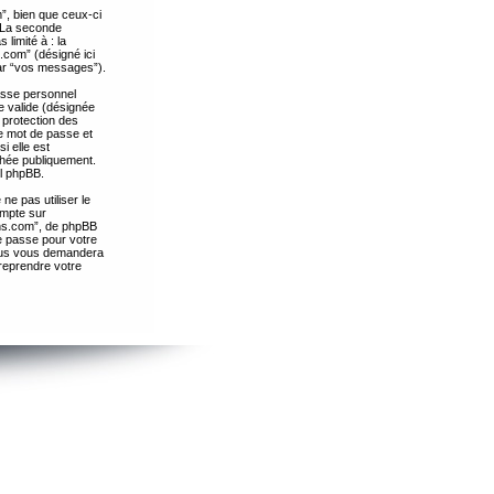
”, bien que ceux-ci
. La seconde
limité à : la
.com” (désigné ici
par “vos messages”).
passe personnel
e valide (désignée
 protection des
re mot de passe et
i elle est
chée publiquement.
el phpBB.
ne pas utiliser le
ompte sur
ths.com”, de phpBB
e passe pour votre
essus vous demandera
 reprendre votre