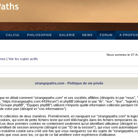
CALCUL
PHILOSOPHIE
GALERIE
NEWS
FORUM
A PROPO
Nous sommes le 07 A
onse
|
Voir les sujets actifs
strangepaths.com - Politique de vie privée
ique en détail comment “strangepaths.com” et ses sociétés affiliées (désignés ici par “nous”, “
“https://strangepaths.com:443/forum”) et phpBB (désigné ici par “ils”, “eux”, “leur”, “logiciel
roupe phpBB”, “Équipes phpBB”) utilisent n’importe quelle information collectée pendant n’i
 de votre part (désigné ici “vos informations”).
nt collectées de deux manières. Premièrement, en naviguant sur “strangepaths.com” le logic
okies, qui sont de petits fichiers texte qui sont téléchargés dans les fichiers temporaires du
 Les deux premiers cookies ne contiennent seulement qu’un identifiant utilisateur (désigné ici
n identifiant de session anonyme (désigné ici par “ID de la session”), qui vous sont automatiq
n troisième cookie sera créé une fois que vous naviguerez sur les sujets de “strangepaths.com
ets que vous avez lus, ce qui de ce fait améliore votre expérience d’utilisateur.