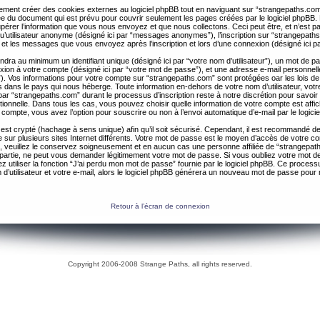
ent créer des cookies externes au logiciel phpBB tout en naviguant sur “strangepaths.com
ée du document qui est prévu pour couvrir seulement les pages créées par le logiciel phpBB
érer l’information que vous nous envoyez et que nous collectons. Ceci peut être, et n’est pas 
 qu’utilisateur anonyme (désigné ici par “messages anonymes”), l’inscription sur “strangepaths
 et les messages que vous envoyez après l’inscription et lors d’une connexion (désigné ici 
ndra au minimum un identifiant unique (désigné ici par “votre nom d’utilisateur”), un mot de 
nexion à votre compte (désigné ici par “votre mot de passe”), et une adresse e-mail personnell
il”). Vos informations pour votre compte sur “strangepaths.com” sont protégées oar les lois de
 dans le pays qui nous héberge. Toute information en-dehors de votre nom d’utilisateur, vot
par “strangepaths.com” durant le processus d’inscription reste à notre discrétion pour savoir s
tionnelle. Dans tous les cas, vous pouvez choisir quelle information de votre compte est affi
compte, vous avez l’option pour souscrire ou non à l’envoi automatique d’e-mail par le logici
est crypté (hachage à sens unique) afin qu’il soit sécurisé. Cependant, il est recommandé de 
ur plusieurs sites Internet différents. Votre mot de passe est le moyen d’accès de votre c
, veuillez le conservez soigneusement et en aucun cas une personne affiliée de “strangepa
 partie, ne peut vous demander légitimement votre mot de passe. Si vous oubliez votre mot d
 utiliser la fonction “J’ai perdu mon mot de passe” fournie par le logiciel phpBB. Ce proc
 d’utilisateur et votre e-mail, alors le logiciel phpBB générera un nouveau mot de passe pour
Retour à l’écran de connexion
Copyright 2006-2008 Strange Paths, all rights reserved.