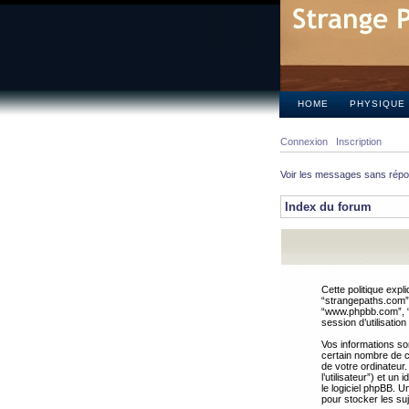
HOME
PHYSIQUE
Connexion
Inscription
Voir les messages sans rép
Index du forum
Cette politique expl
“strangepaths.com”, 
“www.phpbb.com”, “G
session d’utilisation
Vos informations so
certain nombre de co
de votre ordinateur.
l’utilisateur”) et u
le logiciel phpBB. U
pour stocker les suj