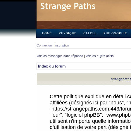
HOME
PHYSIQUE
CALCUL
PHILOSOPHIE
Connexion
Inscription
Voir les messages sans réponse
|
Voir les sujets actifs
Index du forum
strangepaths.
Cette politique explique en détail
affiliées (désignés ici par “nous”, 
“https://strangepaths.com:443/forum
“leur”, “logiciel phpBB”, “www.ph
utilisent n’importe quelle informat
d’utilisation de votre part (désigné 