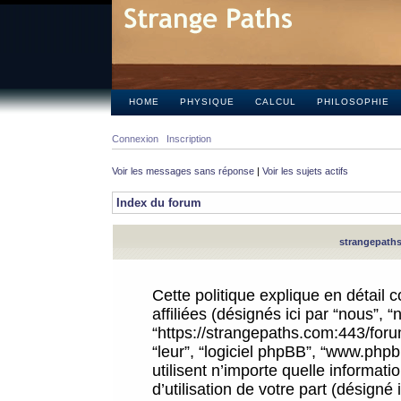
HOME
PHYSIQUE
CALCUL
PHILOSOPHIE
Connexion
Inscription
Voir les messages sans réponse
|
Voir les sujets actifs
Index du forum
strangepaths.
Cette politique explique en détail
affiliées (désignés ici par “nous”, 
“https://strangepaths.com:443/forum
“leur”, “logiciel phpBB”, “www.ph
utilisent n’importe quelle informat
d’utilisation de votre part (désigné 