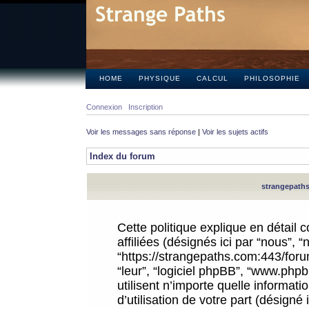
HOME
PHYSIQUE
CALCUL
PHILOSOPHIE
Connexion
Inscription
Voir les messages sans réponse
|
Voir les sujets actifs
Index du forum
strangepaths.
Cette politique explique en détail
affiliées (désignés ici par “nous”, 
“https://strangepaths.com:443/forum
“leur”, “logiciel phpBB”, “www.ph
utilisent n’importe quelle informat
d’utilisation de votre part (désigné 