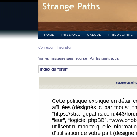
HOME
PHYSIQUE
CALCUL
PHILOSOPHIE
Connexion
Inscription
Voir les messages sans réponse
|
Voir les sujets actifs
Index du forum
strangepaths.
Cette politique explique en détail
affiliées (désignés ici par “nous”, 
“https://strangepaths.com:443/forum
“leur”, “logiciel phpBB”, “www.ph
utilisent n’importe quelle informat
d’utilisation de votre part (désigné 