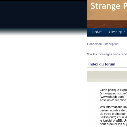
HOME
PHYSIQUE
Connexion
Inscription
Voir les messages sans rép
Index du forum
Cette politique expl
“strangepaths.com”, 
“www.phpbb.com”, “G
session d’utilisation
Vos informations so
certain nombre de co
de votre ordinateur.
l’utilisateur”) et u
le logiciel phpBB. U
pour stocker les suj