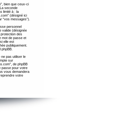
”, bien que ceux-ci
. La seconde
limité à : la
.com” (désigné ici
par “vos messages”).
passe personnel
e valide (désignée
 protection des
re mot de passe et
i elle est
chée publiquement.
el phpBB.
ne pas utiliser le
ompte sur
ths.com”, de phpBB
e passe pour votre
essus vous demandera
 reprendre votre