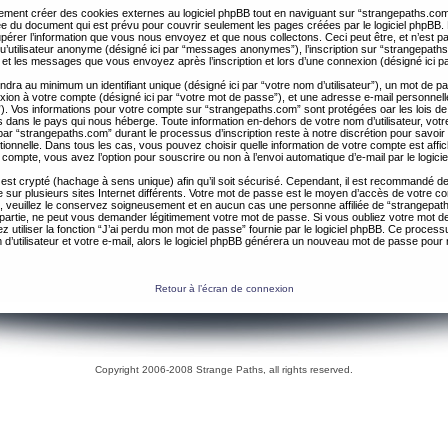
ent créer des cookies externes au logiciel phpBB tout en naviguant sur “strangepaths.com
ée du document qui est prévu pour couvrir seulement les pages créées par le logiciel phpBB
érer l’information que vous nous envoyez et que nous collectons. Ceci peut être, et n’est pas 
 qu’utilisateur anonyme (désigné ici par “messages anonymes”), l’inscription sur “strangepaths
 et les messages que vous envoyez après l’inscription et lors d’une connexion (désigné ici 
ndra au minimum un identifiant unique (désigné ici par “votre nom d’utilisateur”), un mot de 
nexion à votre compte (désigné ici par “votre mot de passe”), et une adresse e-mail personnell
il”). Vos informations pour votre compte sur “strangepaths.com” sont protégées oar les lois de
 dans le pays qui nous héberge. Toute information en-dehors de votre nom d’utilisateur, vot
par “strangepaths.com” durant le processus d’inscription reste à notre discrétion pour savoir s
tionnelle. Dans tous les cas, vous pouvez choisir quelle information de votre compte est affi
compte, vous avez l’option pour souscrire ou non à l’envoi automatique d’e-mail par le logici
est crypté (hachage à sens unique) afin qu’il soit sécurisé. Cependant, il est recommandé de 
ur plusieurs sites Internet différents. Votre mot de passe est le moyen d’accès de votre c
, veuillez le conservez soigneusement et en aucun cas une personne affiliée de “strangepa
 partie, ne peut vous demander légitimement votre mot de passe. Si vous oubliez votre mot d
 utiliser la fonction “J’ai perdu mon mot de passe” fournie par le logiciel phpBB. Ce proc
 d’utilisateur et votre e-mail, alors le logiciel phpBB générera un nouveau mot de passe pour
Retour à l’écran de connexion
Copyright 2006-2008 Strange Paths, all rights reserved.