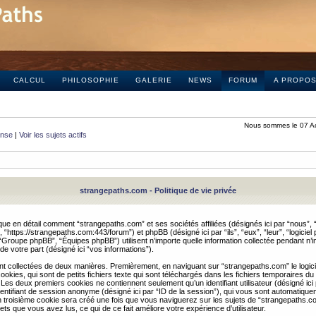
CALCUL
PHILOSOPHIE
GALERIE
NEWS
FORUM
A PROPO
Nous sommes le 07 A
onse
|
Voir les sujets actifs
strangepaths.com - Politique de vie privée
ique en détail comment “strangepaths.com” et ses sociétés affiliées (désignés ici par “nous”, “
“https://strangepaths.com:443/forum”) et phpBB (désigné ici par “ils”, “eux”, “leur”, “logiciel
roupe phpBB”, “Équipes phpBB”) utilisent n’importe quelle information collectée pendant n’i
 de votre part (désigné ici “vos informations”).
nt collectées de deux manières. Premièrement, en naviguant sur “strangepaths.com” le logic
okies, qui sont de petits fichiers texte qui sont téléchargés dans les fichiers temporaires du
 Les deux premiers cookies ne contiennent seulement qu’un identifiant utilisateur (désigné ici
n identifiant de session anonyme (désigné ici par “ID de la session”), qui vous sont automatiq
n troisième cookie sera créé une fois que vous naviguerez sur les sujets de “strangepaths.com
ets que vous avez lus, ce qui de ce fait améliore votre expérience d’utilisateur.