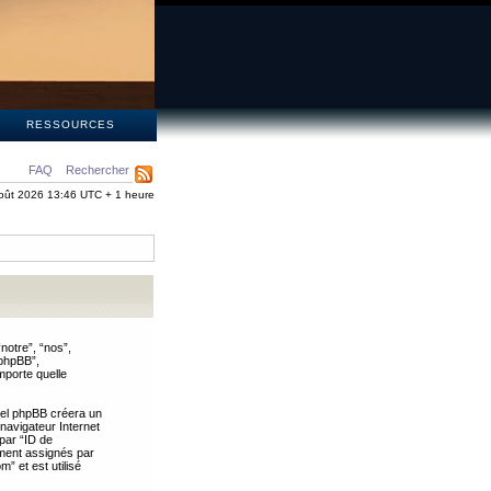
S
RESSOURCES
FAQ
Rechercher
oût 2026 13:46 UTC + 1 heure
notre”, “nos”,
 phpBB”,
mporte quelle
iel phpBB créera un
 navigateur Internet
 par “ID de
uement assignés par
” et est utilisé