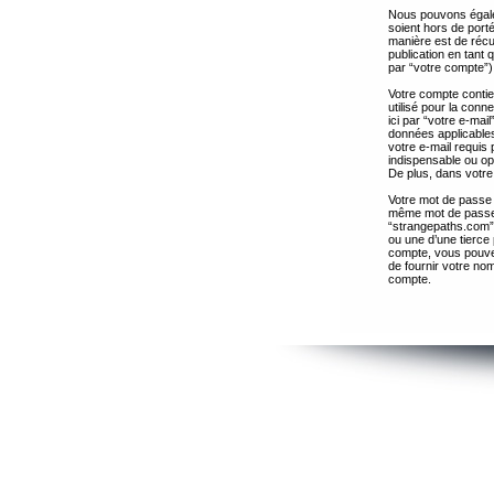
Nous pouvons égalem
soient hors de port
manière est de récup
publication en tant
par “votre compte”)
Votre compte contie
utilisé pour la con
ici par “votre e-ma
données applicables
votre e-mail requis 
indispensable ou op
De plus, dans votre 
Votre mot de passe 
même mot de passe s
“strangepaths.com”
ou une d’une tierce
compte, vous pouvez
de fournir votre nom
compte.