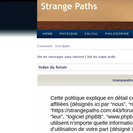
HOME
PHYSIQUE
CALCUL
PHILOSOPHIE
Connexion
Inscription
Voir les messages sans réponse
|
Voir les sujets actifs
Index du forum
strangepaths.
Cette politique explique en détail
affiliées (désignés ici par “nous”, 
“https://strangepaths.com:443/forum
“leur”, “logiciel phpBB”, “www.ph
utilisent n’importe quelle informat
d’utilisation de votre part (désigné 