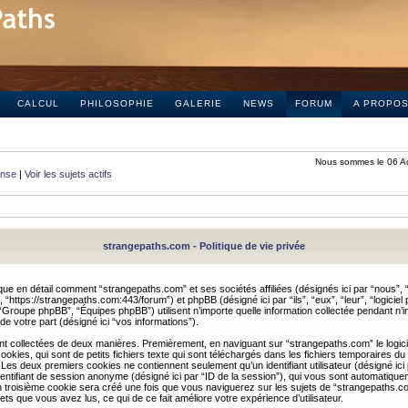
CALCUL
PHILOSOPHIE
GALERIE
NEWS
FORUM
A PROPO
Nous sommes le 06 A
onse
|
Voir les sujets actifs
strangepaths.com - Politique de vie privée
ique en détail comment “strangepaths.com” et ses sociétés affiliées (désignés ici par “nous”, “
“https://strangepaths.com:443/forum”) et phpBB (désigné ici par “ils”, “eux”, “leur”, “logiciel
roupe phpBB”, “Équipes phpBB”) utilisent n’importe quelle information collectée pendant n’i
 de votre part (désigné ici “vos informations”).
nt collectées de deux manières. Premièrement, en naviguant sur “strangepaths.com” le logic
okies, qui sont de petits fichiers texte qui sont téléchargés dans les fichiers temporaires du
 Les deux premiers cookies ne contiennent seulement qu’un identifiant utilisateur (désigné ici
n identifiant de session anonyme (désigné ici par “ID de la session”), qui vous sont automatiq
n troisième cookie sera créé une fois que vous naviguerez sur les sujets de “strangepaths.com
ets que vous avez lus, ce qui de ce fait améliore votre expérience d’utilisateur.