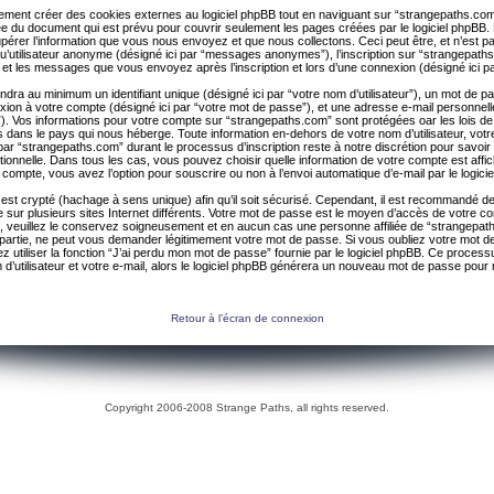
ent créer des cookies externes au logiciel phpBB tout en naviguant sur “strangepaths.com
ée du document qui est prévu pour couvrir seulement les pages créées par le logiciel phpBB
érer l’information que vous nous envoyez et que nous collectons. Ceci peut être, et n’est pas 
 qu’utilisateur anonyme (désigné ici par “messages anonymes”), l’inscription sur “strangepaths
 et les messages que vous envoyez après l’inscription et lors d’une connexion (désigné ici 
ndra au minimum un identifiant unique (désigné ici par “votre nom d’utilisateur”), un mot de 
nexion à votre compte (désigné ici par “votre mot de passe”), et une adresse e-mail personnell
il”). Vos informations pour votre compte sur “strangepaths.com” sont protégées oar les lois de
 dans le pays qui nous héberge. Toute information en-dehors de votre nom d’utilisateur, vot
par “strangepaths.com” durant le processus d’inscription reste à notre discrétion pour savoir s
tionnelle. Dans tous les cas, vous pouvez choisir quelle information de votre compte est affi
compte, vous avez l’option pour souscrire ou non à l’envoi automatique d’e-mail par le logici
est crypté (hachage à sens unique) afin qu’il soit sécurisé. Cependant, il est recommandé de 
ur plusieurs sites Internet différents. Votre mot de passe est le moyen d’accès de votre c
, veuillez le conservez soigneusement et en aucun cas une personne affiliée de “strangepa
 partie, ne peut vous demander légitimement votre mot de passe. Si vous oubliez votre mot d
 utiliser la fonction “J’ai perdu mon mot de passe” fournie par le logiciel phpBB. Ce proc
 d’utilisateur et votre e-mail, alors le logiciel phpBB générera un nouveau mot de passe pour
Retour à l’écran de connexion
Copyright 2006-2008 Strange Paths, all rights reserved.