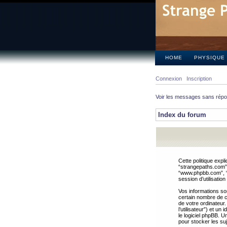
HOME
PHYSIQUE
Connexion
Inscription
Voir les messages sans rép
Index du forum
Cette politique expl
“strangepaths.com”, 
“www.phpbb.com”, “G
session d’utilisation
Vos informations so
certain nombre de co
de votre ordinateur.
l’utilisateur”) et u
le logiciel phpBB. U
pour stocker les suj