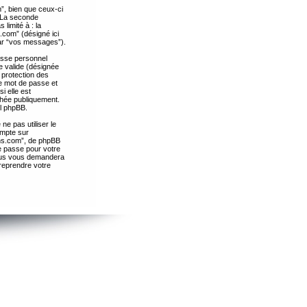
”, bien que ceux-ci
. La seconde
limité à : la
.com” (désigné ici
par “vos messages”).
passe personnel
e valide (désignée
 protection des
re mot de passe et
i elle est
chée publiquement.
el phpBB.
ne pas utiliser le
ompte sur
ths.com”, de phpBB
e passe pour votre
essus vous demandera
 reprendre votre