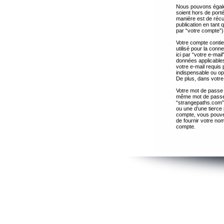
Nous pouvons égalem
soient hors de port
manière est de récup
publication en tant
par “votre compte”)
Votre compte contie
utilisé pour la con
ici par “votre e-ma
données applicables
votre e-mail requis 
indispensable ou op
De plus, dans votre 
Votre mot de passe 
même mot de passe s
“strangepaths.com”
ou une d’une tierce
compte, vous pouvez
de fournir votre nom
compte.