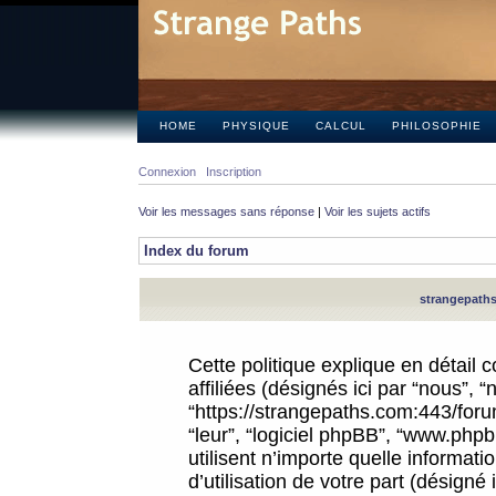
HOME
PHYSIQUE
CALCUL
PHILOSOPHIE
Connexion
Inscription
Voir les messages sans réponse
|
Voir les sujets actifs
Index du forum
strangepaths.
Cette politique explique en détail
affiliées (désignés ici par “nous”, 
“https://strangepaths.com:443/forum
“leur”, “logiciel phpBB”, “www.ph
utilisent n’importe quelle informat
d’utilisation de votre part (désigné 