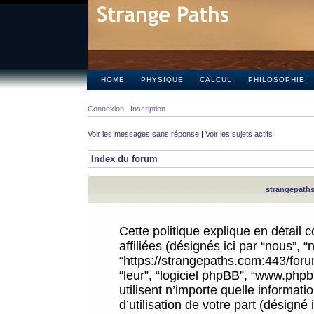
HOME
PHYSIQUE
CALCUL
PHILOSOPHIE
Connexion
Inscription
Voir les messages sans réponse
|
Voir les sujets actifs
Index du forum
strangepaths.
Cette politique explique en détail
affiliées (désignés ici par “nous”, 
“https://strangepaths.com:443/forum
“leur”, “logiciel phpBB”, “www.ph
utilisent n’importe quelle informat
d’utilisation de votre part (désigné 