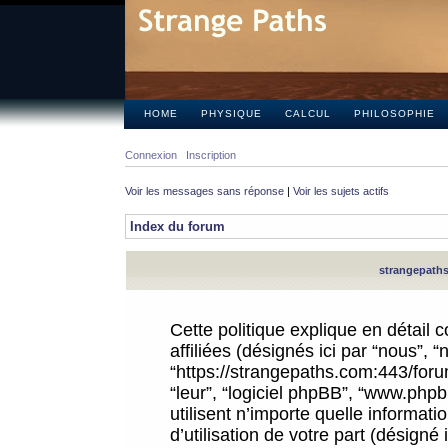
HOME
PHYSIQUE
CALCUL
PHILOSOPHIE
Connexion
Inscription
Voir les messages sans réponse
|
Voir les sujets actifs
Index du forum
strangepaths.
Cette politique explique en détail
affiliées (désignés ici par “nous”, 
“https://strangepaths.com:443/forum
“leur”, “logiciel phpBB”, “www.ph
utilisent n’importe quelle informat
d’utilisation de votre part (désigné 