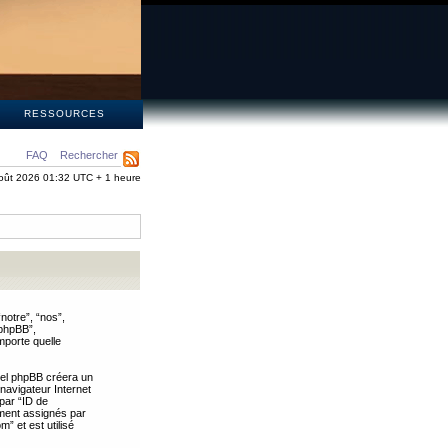
S
RESSOURCES
FAQ
Rechercher
oût 2026 01:32 UTC + 1 heure
notre”, “nos”,
 phpBB”,
mporte quelle
iel phpBB créera un
 navigateur Internet
 par “ID de
uement assignés par
” et est utilisé