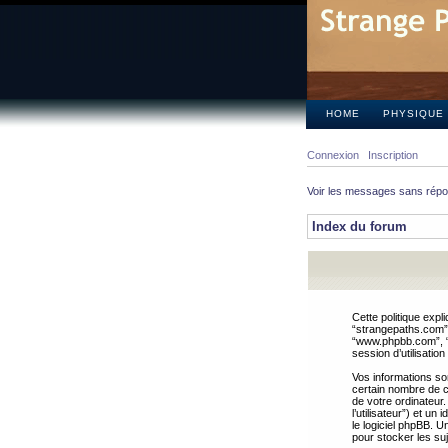
HOME
PHYSIQUE
Connexion
Inscription
Voir les messages sans rép
Index du forum
Cette politique expl
“strangepaths.com”, 
“www.phpbb.com”, “G
session d’utilisation
Vos informations so
certain nombre de co
de votre ordinateur.
l’utilisateur”) et u
le logiciel phpBB. U
pour stocker les suj