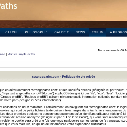
CALCUL
PHILOSOPHIE
GALERIE
NEWS
FORUM
A PROPO
Nous sommes le 06 A
onse
|
Voir les sujets actifs
strangepaths.com - Politique de vie privée
ique en détail comment “strangepaths.com” et ses sociétés affiliées (désignés ici par “nous”, “
“https://strangepaths.com:443/forum”) et phpBB (désigné ici par “ils”, “eux”, “leur”, “logiciel
roupe phpBB”, “Équipes phpBB”) utilisent n’importe quelle information collectée pendant n’i
 de votre part (désigné ici “vos informations”).
nt collectées de deux manières. Premièrement, en naviguant sur “strangepaths.com” le logic
okies, qui sont de petits fichiers texte qui sont téléchargés dans les fichiers temporaires du
 Les deux premiers cookies ne contiennent seulement qu’un identifiant utilisateur (désigné ici
n identifiant de session anonyme (désigné ici par “ID de la session”), qui vous sont automatiq
n troisième cookie sera créé une fois que vous naviguerez sur les sujets de “strangepaths.com
ets que vous avez lus, ce qui de ce fait améliore votre expérience d’utilisateur.