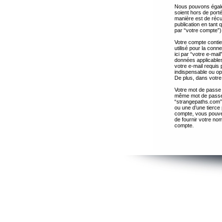
Nous pouvons égalem
soient hors de port
manière est de récup
publication en tant
par “votre compte”)
Votre compte contie
utilisé pour la con
ici par “votre e-ma
données applicables
votre e-mail requis 
indispensable ou op
De plus, dans votre 
Votre mot de passe 
même mot de passe s
“strangepaths.com”
ou une d’une tierce
compte, vous pouvez
de fournir votre nom
compte.