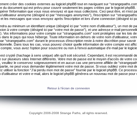
ent créer des cookies externes au logiciel phpBB tout en naviguant sur “strangepaths.com
ée du document qui est prévu pour couvrir seulement les pages créées par le logiciel phpBB
érer l’information que vous nous envoyez et que nous collectons. Ceci peut être, et n’est pas 
 qu’utilisateur anonyme (désigné ici par “messages anonymes”), l’inscription sur “strangepaths
 et les messages que vous envoyez après l’inscription et lors d’une connexion (désigné ici 
ndra au minimum un identifiant unique (désigné ici par “votre nom d’utilisateur”), un mot de 
nexion à votre compte (désigné ici par “votre mot de passe”), et une adresse e-mail personnell
il”). Vos informations pour votre compte sur “strangepaths.com” sont protégées oar les lois de
 dans le pays qui nous héberge. Toute information en-dehors de votre nom d’utilisateur, vot
par “strangepaths.com” durant le processus d’inscription reste à notre discrétion pour savoir s
tionnelle. Dans tous les cas, vous pouvez choisir quelle information de votre compte est affi
compte, vous avez l’option pour souscrire ou non à l’envoi automatique d’e-mail par le logici
est crypté (hachage à sens unique) afin qu’il soit sécurisé. Cependant, il est recommandé de 
ur plusieurs sites Internet différents. Votre mot de passe est le moyen d’accès de votre c
, veuillez le conservez soigneusement et en aucun cas une personne affiliée de “strangepa
 partie, ne peut vous demander légitimement votre mot de passe. Si vous oubliez votre mot d
 utiliser la fonction “J’ai perdu mon mot de passe” fournie par le logiciel phpBB. Ce proc
 d’utilisateur et votre e-mail, alors le logiciel phpBB générera un nouveau mot de passe pour
Retour à l’écran de connexion
Copyright 2006-2008 Strange Paths, all rights reserved.