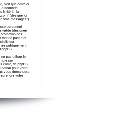
”, bien que ceux-ci
. La seconde
limité à : la
.com” (désigné ici
par “vos messages”).
passe personnel
e valide (désignée
 protection des
re mot de passe et
i elle est
chée publiquement.
el phpBB.
ne pas utiliser le
ompte sur
ths.com”, de phpBB
e passe pour votre
essus vous demandera
 reprendre votre