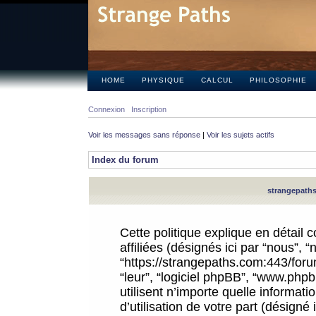
HOME
PHYSIQUE
CALCUL
PHILOSOPHIE
Connexion
Inscription
Voir les messages sans réponse
|
Voir les sujets actifs
Index du forum
strangepaths.
Cette politique explique en détail
affiliées (désignés ici par “nous”, 
“https://strangepaths.com:443/forum
“leur”, “logiciel phpBB”, “www.ph
utilisent n’importe quelle informat
d’utilisation de votre part (désigné 