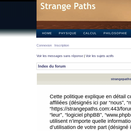
HOME
PHYSIQUE
CALCUL
PHILOSOPHIE
Connexion
Inscription
Voir les messages sans réponse
|
Voir les sujets actifs
Index du forum
strangepaths.
Cette politique explique en détail
affiliées (désignés ici par “nous”, 
“https://strangepaths.com:443/forum
“leur”, “logiciel phpBB”, “www.ph
utilisent n’importe quelle informat
d’utilisation de votre part (désigné 