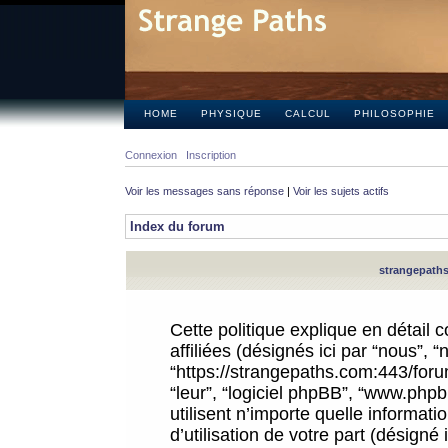
HOME
PHYSIQUE
CALCUL
PHILOSOPHIE
Connexion
Inscription
Voir les messages sans réponse
|
Voir les sujets actifs
Index du forum
strangepaths.
Cette politique explique en détail
affiliées (désignés ici par “nous”, 
“https://strangepaths.com:443/forum
“leur”, “logiciel phpBB”, “www.ph
utilisent n’importe quelle informat
d’utilisation de votre part (désigné 