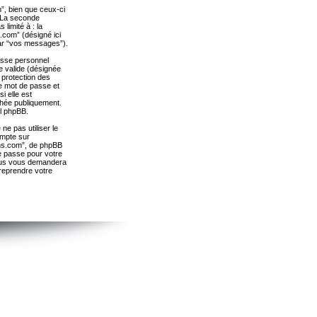
”, bien que ceux-ci
. La seconde
limité à : la
.com” (désigné ici
par “vos messages”).
passe personnel
e valide (désignée
 protection des
re mot de passe et
i elle est
chée publiquement.
el phpBB.
ne pas utiliser le
ompte sur
ths.com”, de phpBB
e passe pour votre
essus vous demandera
 reprendre votre