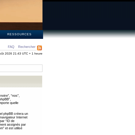
S
RESSOURCES
FAQ
Rechercher
oût 2026 21:43 UTC + 1 heure
notre”, “nos”,
 phpBB”,
mporte quelle
iel phpBB créera un
 navigateur Internet
 par “ID de
uement assignés par
” et est utilisé