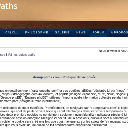
CALCUL
PHILOSOPHIE
GALERIE
NEWS
FORUM
A PROPO
Nous sommes le 06 A
onse
|
Voir les sujets actifs
strangepaths.com - Politique de vie privée
ique en détail comment “strangepaths.com” et ses sociétés affiliées (désignés ici par “nous”, “
“https://strangepaths.com:443/forum”) et phpBB (désigné ici par “ils”, “eux”, “leur”, “logiciel
roupe phpBB”, “Équipes phpBB”) utilisent n’importe quelle information collectée pendant n’i
 de votre part (désigné ici “vos informations”).
nt collectées de deux manières. Premièrement, en naviguant sur “strangepaths.com” le logic
okies, qui sont de petits fichiers texte qui sont téléchargés dans les fichiers temporaires du
 Les deux premiers cookies ne contiennent seulement qu’un identifiant utilisateur (désigné ici
n identifiant de session anonyme (désigné ici par “ID de la session”), qui vous sont automatiq
n troisième cookie sera créé une fois que vous naviguerez sur les sujets de “strangepaths.com
ets que vous avez lus, ce qui de ce fait améliore votre expérience d’utilisateur.