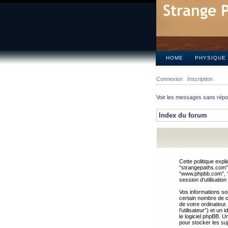
HOME
PHYSIQUE
Connexion
Inscription
Voir les messages sans rép
Index du forum
Cette politique expl
“strangepaths.com”, 
“www.phpbb.com”, “G
session d’utilisation
Vos informations so
certain nombre de co
de votre ordinateur.
l’utilisateur”) et u
le logiciel phpBB. U
pour stocker les suj