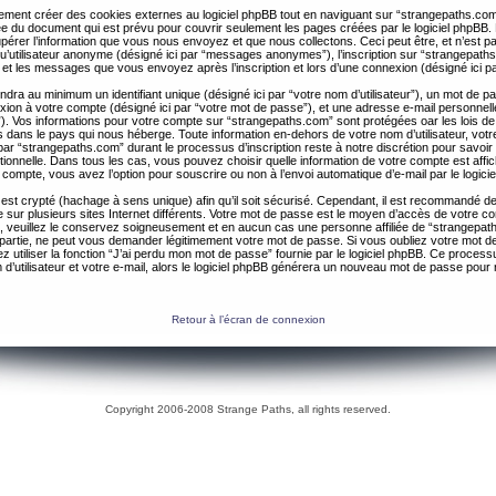
ent créer des cookies externes au logiciel phpBB tout en naviguant sur “strangepaths.com
ée du document qui est prévu pour couvrir seulement les pages créées par le logiciel phpBB
érer l’information que vous nous envoyez et que nous collectons. Ceci peut être, et n’est pas 
 qu’utilisateur anonyme (désigné ici par “messages anonymes”), l’inscription sur “strangepaths
 et les messages que vous envoyez après l’inscription et lors d’une connexion (désigné ici 
ndra au minimum un identifiant unique (désigné ici par “votre nom d’utilisateur”), un mot de 
nexion à votre compte (désigné ici par “votre mot de passe”), et une adresse e-mail personnell
il”). Vos informations pour votre compte sur “strangepaths.com” sont protégées oar les lois de
 dans le pays qui nous héberge. Toute information en-dehors de votre nom d’utilisateur, vot
par “strangepaths.com” durant le processus d’inscription reste à notre discrétion pour savoir s
tionnelle. Dans tous les cas, vous pouvez choisir quelle information de votre compte est affi
compte, vous avez l’option pour souscrire ou non à l’envoi automatique d’e-mail par le logici
est crypté (hachage à sens unique) afin qu’il soit sécurisé. Cependant, il est recommandé de 
ur plusieurs sites Internet différents. Votre mot de passe est le moyen d’accès de votre c
, veuillez le conservez soigneusement et en aucun cas une personne affiliée de “strangepa
 partie, ne peut vous demander légitimement votre mot de passe. Si vous oubliez votre mot d
 utiliser la fonction “J’ai perdu mon mot de passe” fournie par le logiciel phpBB. Ce proc
 d’utilisateur et votre e-mail, alors le logiciel phpBB générera un nouveau mot de passe pour
Retour à l’écran de connexion
Copyright 2006-2008 Strange Paths, all rights reserved.