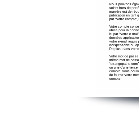
Nous pouvons égalem
soient hors de port
manière est de récup
publication en tant
par “votre compte”)
Votre compte contie
utilisé pour la con
ici par “votre e-ma
données applicables
votre e-mail requis 
indispensable ou op
De plus, dans votre 
Votre mot de passe 
même mot de passe s
“strangepaths.com”
ou une d’une tierce
compte, vous pouvez
de fournir votre nom
compte.