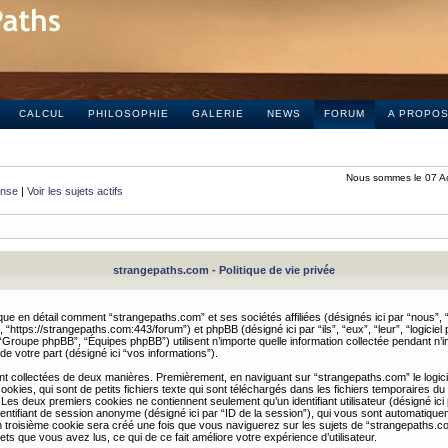
CALCUL
PHILOSOPHIE
GALERIE
NEWS
FORUM
A PROPO
Nous sommes le 07 A
onse
|
Voir les sujets actifs
strangepaths.com - Politique de vie privée
ique en détail comment “strangepaths.com” et ses sociétés affiliées (désignés ici par “nous”, “
“https://strangepaths.com:443/forum”) et phpBB (désigné ici par “ils”, “eux”, “leur”, “logiciel
roupe phpBB”, “Équipes phpBB”) utilisent n’importe quelle information collectée pendant n’i
 de votre part (désigné ici “vos informations”).
nt collectées de deux manières. Premièrement, en naviguant sur “strangepaths.com” le logic
okies, qui sont de petits fichiers texte qui sont téléchargés dans les fichiers temporaires du
 Les deux premiers cookies ne contiennent seulement qu’un identifiant utilisateur (désigné ici
n identifiant de session anonyme (désigné ici par “ID de la session”), qui vous sont automatiq
n troisième cookie sera créé une fois que vous naviguerez sur les sujets de “strangepaths.com
ets que vous avez lus, ce qui de ce fait améliore votre expérience d’utilisateur.