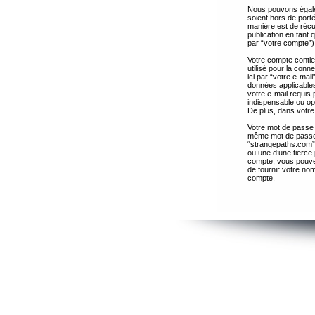
Nous pouvons égalem
soient hors de port
manière est de récup
publication en tant
par “votre compte”)
Votre compte contie
utilisé pour la con
ici par “votre e-ma
données applicables
votre e-mail requis 
indispensable ou op
De plus, dans votre 
Votre mot de passe 
même mot de passe s
“strangepaths.com”
ou une d’une tierce
compte, vous pouvez
de fournir votre nom
compte.