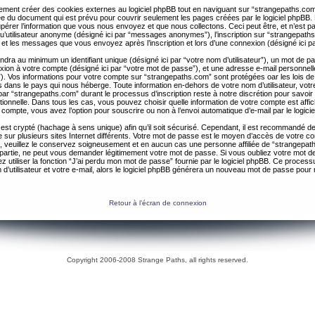
ent créer des cookies externes au logiciel phpBB tout en naviguant sur “strangepaths.com
ée du document qui est prévu pour couvrir seulement les pages créées par le logiciel phpBB
érer l’information que vous nous envoyez et que nous collectons. Ceci peut être, et n’est pas 
 qu’utilisateur anonyme (désigné ici par “messages anonymes”), l’inscription sur “strangepaths
 et les messages que vous envoyez après l’inscription et lors d’une connexion (désigné ici 
ndra au minimum un identifiant unique (désigné ici par “votre nom d’utilisateur”), un mot de 
nexion à votre compte (désigné ici par “votre mot de passe”), et une adresse e-mail personnell
il”). Vos informations pour votre compte sur “strangepaths.com” sont protégées oar les lois de
 dans le pays qui nous héberge. Toute information en-dehors de votre nom d’utilisateur, vot
par “strangepaths.com” durant le processus d’inscription reste à notre discrétion pour savoir s
tionnelle. Dans tous les cas, vous pouvez choisir quelle information de votre compte est affi
compte, vous avez l’option pour souscrire ou non à l’envoi automatique d’e-mail par le logici
est crypté (hachage à sens unique) afin qu’il soit sécurisé. Cependant, il est recommandé de 
ur plusieurs sites Internet différents. Votre mot de passe est le moyen d’accès de votre c
, veuillez le conservez soigneusement et en aucun cas une personne affiliée de “strangepa
 partie, ne peut vous demander légitimement votre mot de passe. Si vous oubliez votre mot d
 utiliser la fonction “J’ai perdu mon mot de passe” fournie par le logiciel phpBB. Ce proc
 d’utilisateur et votre e-mail, alors le logiciel phpBB générera un nouveau mot de passe pour
Retour à l’écran de connexion
Copyright 2006-2008 Strange Paths, all rights reserved.