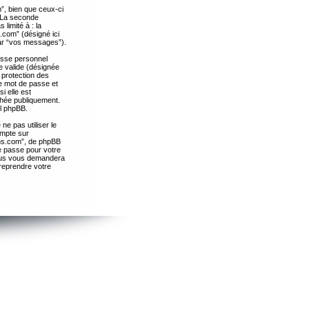
”, bien que ceux-ci
. La seconde
limité à : la
.com” (désigné ici
par “vos messages”).
passe personnel
e valide (désignée
 protection des
re mot de passe et
i elle est
chée publiquement.
el phpBB.
ne pas utiliser le
ompte sur
ths.com”, de phpBB
e passe pour votre
essus vous demandera
 reprendre votre