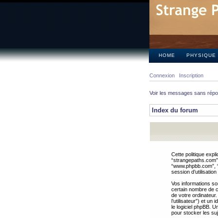
HOME
PHYSIQUE
Connexion
Inscription
Voir les messages sans rép
Index du forum
Cette politique expl
“strangepaths.com”, 
“www.phpbb.com”, “G
session d’utilisation
Vos informations so
certain nombre de co
de votre ordinateur.
l’utilisateur”) et u
le logiciel phpBB. U
pour stocker les suj