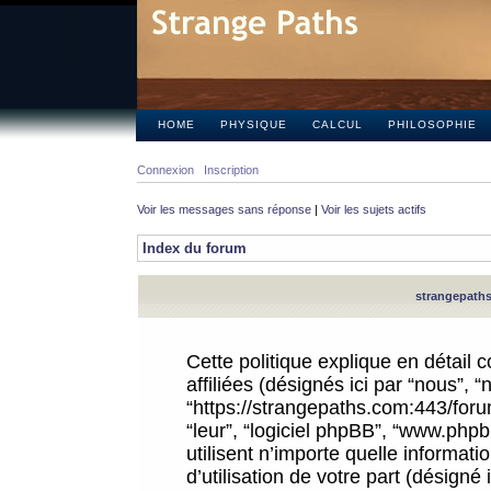
HOME
PHYSIQUE
CALCUL
PHILOSOPHIE
Connexion
Inscription
Voir les messages sans réponse
|
Voir les sujets actifs
Index du forum
strangepaths.
Cette politique explique en détail
affiliées (désignés ici par “nous”, 
“https://strangepaths.com:443/forum
“leur”, “logiciel phpBB”, “www.ph
utilisent n’importe quelle informat
d’utilisation de votre part (désigné 