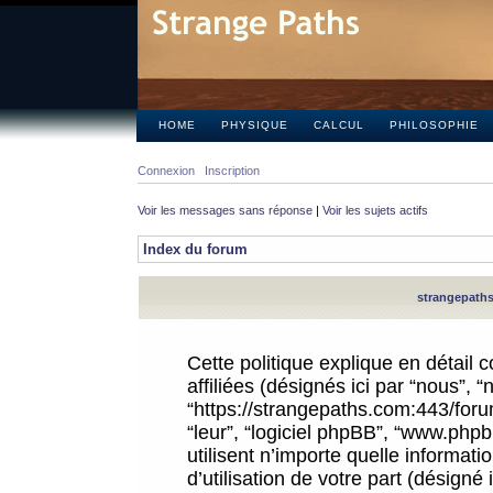
HOME
PHYSIQUE
CALCUL
PHILOSOPHIE
Connexion
Inscription
Voir les messages sans réponse
|
Voir les sujets actifs
Index du forum
strangepaths.
Cette politique explique en détail
affiliées (désignés ici par “nous”, 
“https://strangepaths.com:443/forum
“leur”, “logiciel phpBB”, “www.ph
utilisent n’importe quelle informat
d’utilisation de votre part (désigné 