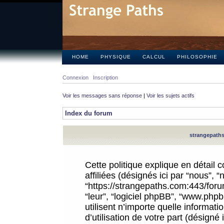
HOME
PHYSIQUE
CALCUL
PHILOSOPHIE
Connexion
Inscription
Voir les messages sans réponse
|
Voir les sujets actifs
Index du forum
strangepaths.
Cette politique explique en détail
affiliées (désignés ici par “nous”, 
“https://strangepaths.com:443/forum
“leur”, “logiciel phpBB”, “www.ph
utilisent n’importe quelle informat
d’utilisation de votre part (désigné 