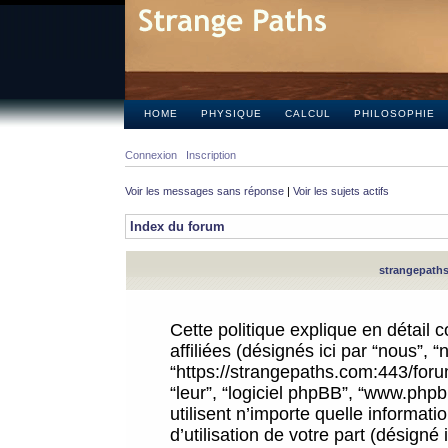
HOME
PHYSIQUE
CALCUL
PHILOSOPHIE
Connexion
Inscription
Voir les messages sans réponse
|
Voir les sujets actifs
Index du forum
strangepaths.
Cette politique explique en détail
affiliées (désignés ici par “nous”, 
“https://strangepaths.com:443/forum
“leur”, “logiciel phpBB”, “www.ph
utilisent n’importe quelle informat
d’utilisation de votre part (désigné 