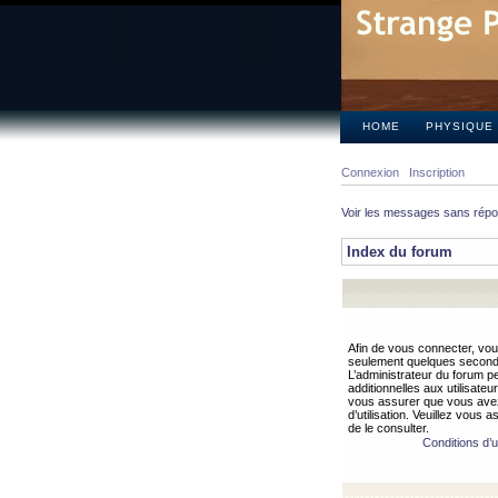
HOME
PHYSIQUE
Connexion
Inscription
Voir les messages sans rép
Index du forum
Afin de vous connecter, vous
seulement quelques secondes
L’administrateur du forum 
additionnelles aux utilisateu
vous assurer que vous avez
d’utilisation. Veuillez vous 
de le consulter.
Conditions d’ut