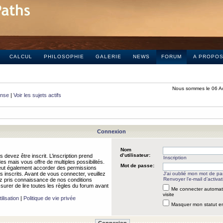
CALCUL
PHILOSOPHIE
GALERIE
NEWS
FORUM
A PROPO
Nous sommes le 06 A
onse
|
Voir les sujets actifs
Connexion
Nom
d’utilisateur:
 devez être inscrit. L’inscription prend
Inscription
 mais vous offre de multiples possibilités.
Mot de passe:
peut également accorder des permissions
rs inscrits. Avant de vous connecter, veuillez
J’ai oublié mon mot de p
Renvoyer l’e-mail d’activat
 pris connaissance de nos conditions
assurer de lire toutes les règles du forum avant
Me connecter automat
visite
ilisation
|
Politique de vie privée
Masquer mon statut en