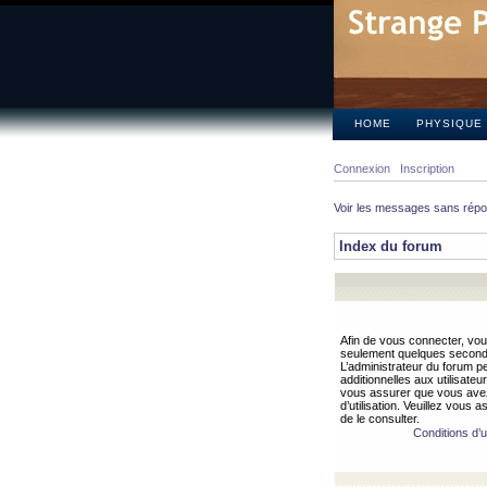
HOME
PHYSIQUE
Connexion
Inscription
Voir les messages sans rép
Index du forum
Afin de vous connecter, vous
seulement quelques secondes
L’administrateur du forum 
additionnelles aux utilisateu
vous assurer que vous avez
d’utilisation. Veuillez vous 
de le consulter.
Conditions d’ut