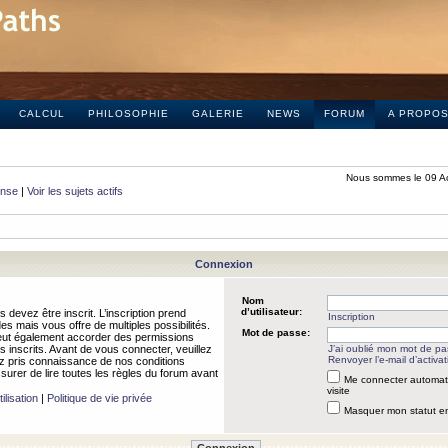
CALCUL
PHILOSOPHIE
GALERIE
NEWS
FORUM
A PROPO
Nous sommes le 09 A
onse
|
Voir les sujets actifs
Connexion
Nom
d’utilisateur:
 devez être inscrit. L’inscription prend
Inscription
 mais vous offre de multiples possibilités.
Mot de passe:
peut également accorder des permissions
rs inscrits. Avant de vous connecter, veuillez
J’ai oublié mon mot de p
Renvoyer l’e-mail d’activat
 pris connaissance de nos conditions
assurer de lire toutes les règles du forum avant
Me connecter automat
visite
ilisation
|
Politique de vie privée
Masquer mon statut en