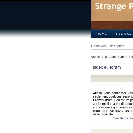
HOME
PHYSIQUE
Connexion
Inscription
Voir les messages sans rép
Index du forum
Afin de vous connecter, vous
seulement quelques secondes
L’administrateur du forum 
additionnelles aux utilisateu
vous assurer que vous avez
d’utilisation. Veuillez vous 
de le consulter.
Conditions d’ut