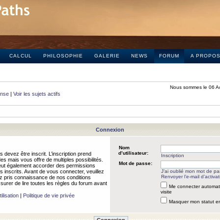
CALCUL
PHILOSOPHIE
GALERIE
NEWS
FORUM
A PROPO
Nous sommes le 06 A
onse
|
Voir les sujets actifs
Connexion
Nom
d’utilisateur:
 devez être inscrit. L’inscription prend
Inscription
 mais vous offre de multiples possibilités.
Mot de passe:
peut également accorder des permissions
rs inscrits. Avant de vous connecter, veuillez
J’ai oublié mon mot de p
Renvoyer l’e-mail d’activat
 pris connaissance de nos conditions
assurer de lire toutes les règles du forum avant
Me connecter automat
visite
ilisation
|
Politique de vie privée
Masquer mon statut en