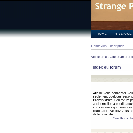
HOME
PHYSIQUE
Connexion
Inscription
Voir les messages sans rép
Index du forum
Afin de vous connecter, vous
seulement quelques secondes
L’administrateur du forum 
additionnelles aux utilisateu
vous assurer que vous avez
d’utilisation. Veuillez vous 
de le consulter.
Conditions d’ut