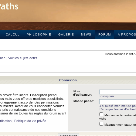
CALCUL
PHILOSOPHIE
GALERIE
NEWS
FORUM
A PROPO
Nous sommes le 09 A
onse
|
Voir les sujets actifs
Connexion
Nom
d’utilisateur:
 devez être inscrit. L’inscription prend
Inscription
 mais vous offre de multiples possibilités.
Mot de passe:
peut également accorder des permissions
rs inscrits. Avant de vous connecter, veuillez
J’ai oublié mon mot de p
Renvoyer l’e-mail d’activat
 pris connaissance de nos conditions
assurer de lire toutes les règles du forum avant
Me connecter automat
visite
ilisation
|
Politique de vie privée
Masquer mon statut en