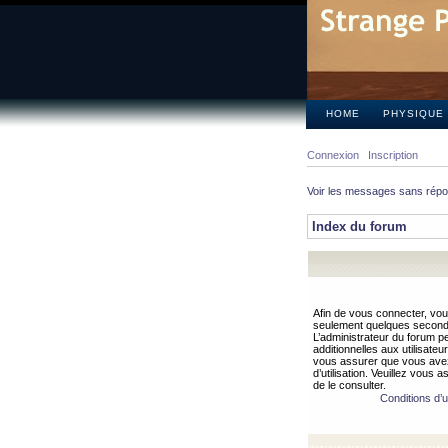
HOME
PHYSIQUE
Connexion
Inscription
Voir les messages sans rép
Index du forum
Afin de vous connecter, vous
seulement quelques secondes
L’administrateur du forum 
additionnelles aux utilisateu
vous assurer que vous avez
d’utilisation. Veuillez vous 
de le consulter.
Conditions d’ut