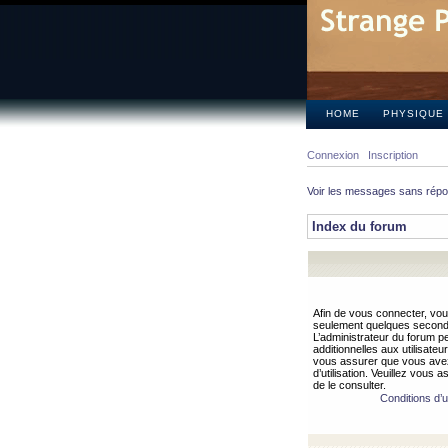
HOME
PHYSIQUE
Connexion
Inscription
Voir les messages sans rép
Index du forum
Afin de vous connecter, vous
seulement quelques secondes
L’administrateur du forum 
additionnelles aux utilisateu
vous assurer que vous avez
d’utilisation. Veuillez vous 
de le consulter.
Conditions d’ut