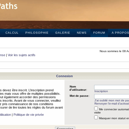
CALCUL
PHILOSOPHIE
GALERIE
NEWS
FORUM
A PROPO
Nous sommes le 08 A
onse
|
Voir les sujets actifs
Connexion
Nom
d’utilisateur:
 devez être inscrit. L’inscription prend
Inscription
 mais vous offre de multiples possibilités.
Mot de passe:
peut également accorder des permissions
rs inscrits. Avant de vous connecter, veuillez
J’ai oublié mon mot de p
Renvoyer l’e-mail d’activat
 pris connaissance de nos conditions
assurer de lire toutes les règles du forum avant
Me connecter automat
visite
ilisation
|
Politique de vie privée
Masquer mon statut en