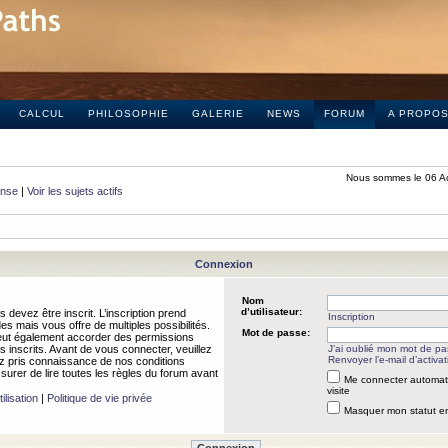
CALCUL
PHILOSOPHIE
GALERIE
NEWS
FORUM
A PROPO
Nous sommes le 06 A
onse
|
Voir les sujets actifs
Connexion
Nom
d’utilisateur:
 devez être inscrit. L’inscription prend
Inscription
 mais vous offre de multiples possibilités.
Mot de passe:
peut également accorder des permissions
rs inscrits. Avant de vous connecter, veuillez
J’ai oublié mon mot de p
Renvoyer l’e-mail d’activat
 pris connaissance de nos conditions
assurer de lire toutes les règles du forum avant
Me connecter automat
visite
ilisation
|
Politique de vie privée
Masquer mon statut en