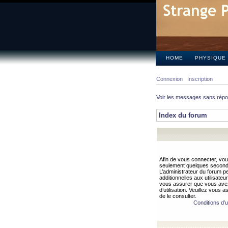
HOME
PHYSIQUE
Connexion
Inscription
Voir les messages sans rép
Index du forum
Afin de vous connecter, vous
seulement quelques secondes
L’administrateur du forum 
additionnelles aux utilisateu
vous assurer que vous avez
d’utilisation. Veuillez vous 
de le consulter.
Conditions d’ut