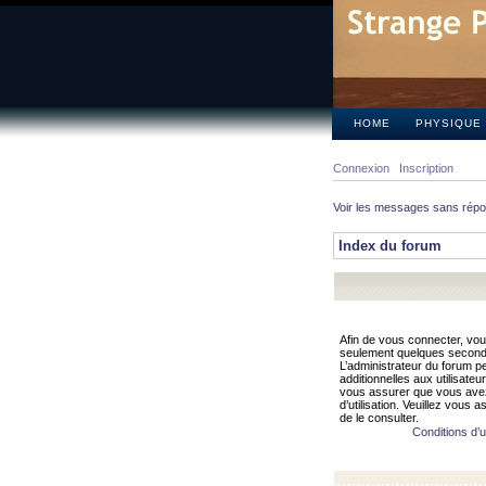
HOME
PHYSIQUE
Connexion
Inscription
Voir les messages sans rép
Index du forum
Afin de vous connecter, vous
seulement quelques secondes
L’administrateur du forum 
additionnelles aux utilisateu
vous assurer que vous avez
d’utilisation. Veuillez vous 
de le consulter.
Conditions d’ut