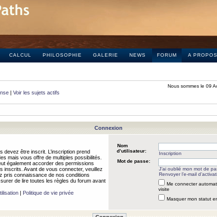
CALCUL
PHILOSOPHIE
GALERIE
NEWS
FORUM
A PROPO
Nous sommes le 09 A
onse
|
Voir les sujets actifs
Connexion
Nom
d’utilisateur:
 devez être inscrit. L’inscription prend
Inscription
 mais vous offre de multiples possibilités.
Mot de passe:
peut également accorder des permissions
rs inscrits. Avant de vous connecter, veuillez
J’ai oublié mon mot de p
Renvoyer l’e-mail d’activat
 pris connaissance de nos conditions
assurer de lire toutes les règles du forum avant
Me connecter automat
visite
ilisation
|
Politique de vie privée
Masquer mon statut en