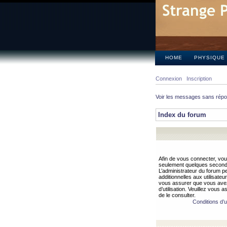
HOME
PHYSIQUE
Connexion
Inscription
Voir les messages sans rép
Index du forum
Afin de vous connecter, vous
seulement quelques secondes
L’administrateur du forum 
additionnelles aux utilisateu
vous assurer que vous avez
d’utilisation. Veuillez vous 
de le consulter.
Conditions d’ut