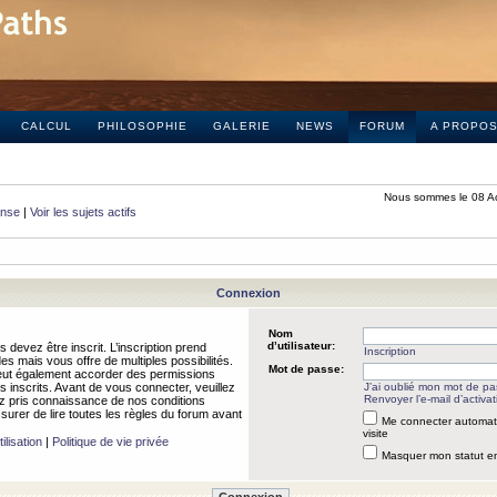
CALCUL
PHILOSOPHIE
GALERIE
NEWS
FORUM
A PROPO
Nous sommes le 08 A
onse
|
Voir les sujets actifs
Connexion
Nom
d’utilisateur:
 devez être inscrit. L’inscription prend
Inscription
 mais vous offre de multiples possibilités.
Mot de passe:
peut également accorder des permissions
rs inscrits. Avant de vous connecter, veuillez
J’ai oublié mon mot de p
Renvoyer l’e-mail d’activat
 pris connaissance de nos conditions
assurer de lire toutes les règles du forum avant
Me connecter automat
visite
ilisation
|
Politique de vie privée
Masquer mon statut en