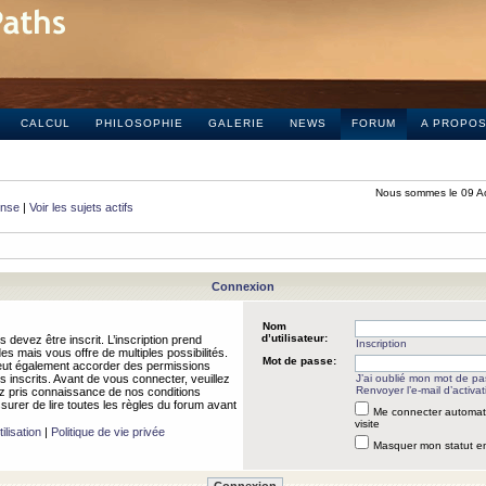
CALCUL
PHILOSOPHIE
GALERIE
NEWS
FORUM
A PROPO
Nous sommes le 09 A
onse
|
Voir les sujets actifs
Connexion
Nom
d’utilisateur:
 devez être inscrit. L’inscription prend
Inscription
 mais vous offre de multiples possibilités.
Mot de passe:
peut également accorder des permissions
rs inscrits. Avant de vous connecter, veuillez
J’ai oublié mon mot de p
Renvoyer l’e-mail d’activat
 pris connaissance de nos conditions
assurer de lire toutes les règles du forum avant
Me connecter automat
visite
ilisation
|
Politique de vie privée
Masquer mon statut en