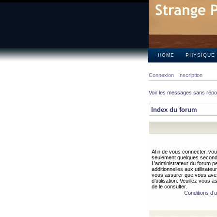
HOME
PHYSIQUE
Connexion
Inscription
Voir les messages sans rép
Index du forum
Afin de vous connecter, vous
seulement quelques secondes
L’administrateur du forum 
additionnelles aux utilisateu
vous assurer que vous avez
d’utilisation. Veuillez vous 
de le consulter.
Conditions d’ut