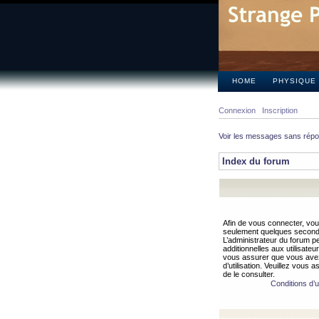
HOME
PHYSIQUE
Connexion
Inscription
Voir les messages sans rép
Index du forum
Afin de vous connecter, vous
seulement quelques secondes
L’administrateur du forum 
additionnelles aux utilisateu
vous assurer que vous avez
d’utilisation. Veuillez vous 
de le consulter.
Conditions d’ut