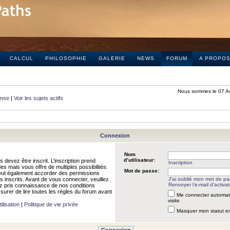
CALCUL
PHILOSOPHIE
GALERIE
NEWS
FORUM
A PROPO
Nous sommes le 07 A
onse
|
Voir les sujets actifs
Connexion
Nom
d’utilisateur:
 devez être inscrit. L’inscription prend
Inscription
 mais vous offre de multiples possibilités.
Mot de passe:
peut également accorder des permissions
rs inscrits. Avant de vous connecter, veuillez
J’ai oublié mon mot de p
Renvoyer l’e-mail d’activat
 pris connaissance de nos conditions
assurer de lire toutes les règles du forum avant
Me connecter automat
visite
ilisation
|
Politique de vie privée
Masquer mon statut en