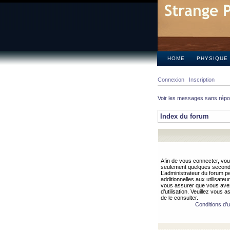
HOME
PHYSIQUE
Connexion
Inscription
Voir les messages sans rép
Index du forum
Afin de vous connecter, vous
seulement quelques secondes
L’administrateur du forum 
additionnelles aux utilisateu
vous assurer que vous avez
d’utilisation. Veuillez vous 
de le consulter.
Conditions d’ut