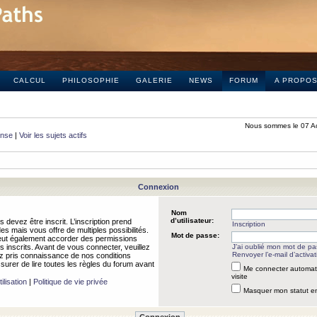
CALCUL
PHILOSOPHIE
GALERIE
NEWS
FORUM
A PROPO
Nous sommes le 07 A
onse
|
Voir les sujets actifs
Connexion
Nom
d’utilisateur:
 devez être inscrit. L’inscription prend
Inscription
 mais vous offre de multiples possibilités.
Mot de passe:
peut également accorder des permissions
rs inscrits. Avant de vous connecter, veuillez
J’ai oublié mon mot de p
Renvoyer l’e-mail d’activat
 pris connaissance de nos conditions
assurer de lire toutes les règles du forum avant
Me connecter automat
visite
ilisation
|
Politique de vie privée
Masquer mon statut en