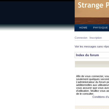
HOME
PHYSIQUE
Connexion
Inscription
Voir les messages sans rép
Index du forum
Afin de vous connecter, vous
seulement quelques secondes
L’administrateur du forum 
additionnelles aux utilisateu
vous assurer que vous avez
d’utilisation. Veuillez vous 
de le consulter.
Conditions d’ut