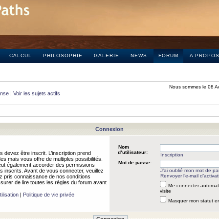
CALCUL
PHILOSOPHIE
GALERIE
NEWS
FORUM
A PROPO
Nous sommes le 08 A
onse
|
Voir les sujets actifs
Connexion
Nom
d’utilisateur:
 devez être inscrit. L’inscription prend
Inscription
 mais vous offre de multiples possibilités.
Mot de passe:
peut également accorder des permissions
rs inscrits. Avant de vous connecter, veuillez
J’ai oublié mon mot de p
Renvoyer l’e-mail d’activat
 pris connaissance de nos conditions
assurer de lire toutes les règles du forum avant
Me connecter automat
visite
ilisation
|
Politique de vie privée
Masquer mon statut en