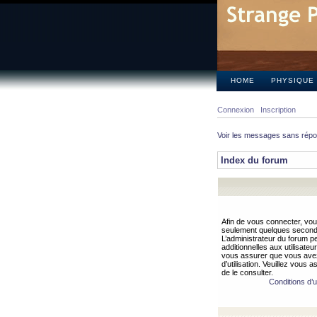
HOME
PHYSIQUE
Connexion
Inscription
Voir les messages sans rép
Index du forum
Afin de vous connecter, vous
seulement quelques secondes
L’administrateur du forum 
additionnelles aux utilisateu
vous assurer que vous avez
d’utilisation. Veuillez vous 
de le consulter.
Conditions d’ut