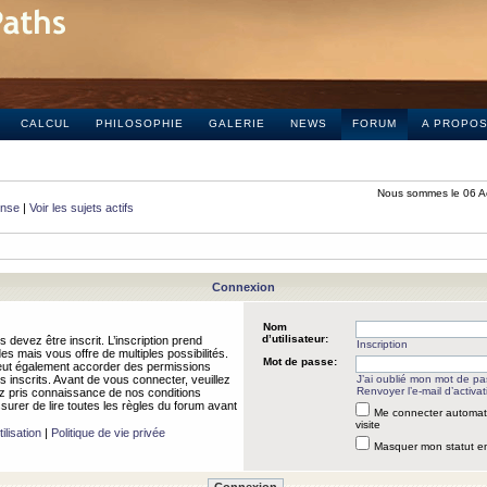
CALCUL
PHILOSOPHIE
GALERIE
NEWS
FORUM
A PROPO
Nous sommes le 06 A
onse
|
Voir les sujets actifs
Connexion
Nom
d’utilisateur:
 devez être inscrit. L’inscription prend
Inscription
 mais vous offre de multiples possibilités.
Mot de passe:
peut également accorder des permissions
rs inscrits. Avant de vous connecter, veuillez
J’ai oublié mon mot de p
Renvoyer l’e-mail d’activat
 pris connaissance de nos conditions
assurer de lire toutes les règles du forum avant
Me connecter automat
visite
ilisation
|
Politique de vie privée
Masquer mon statut en