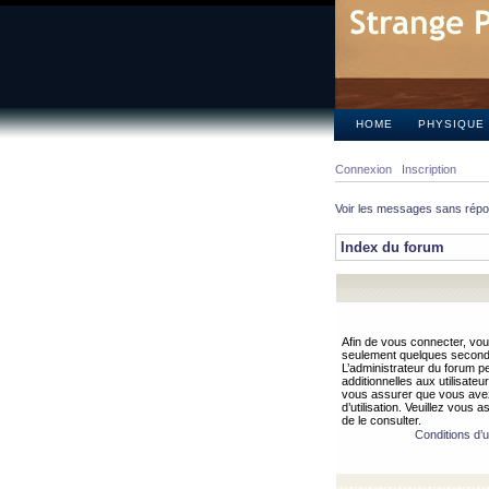
HOME
PHYSIQUE
Connexion
Inscription
Voir les messages sans rép
Index du forum
Afin de vous connecter, vous
seulement quelques secondes
L’administrateur du forum 
additionnelles aux utilisateu
vous assurer que vous avez
d’utilisation. Veuillez vous 
de le consulter.
Conditions d’ut