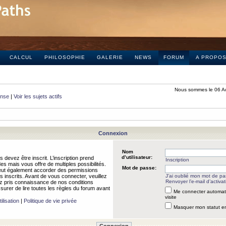
CALCUL
PHILOSOPHIE
GALERIE
NEWS
FORUM
A PROPO
Nous sommes le 06 A
onse
|
Voir les sujets actifs
Connexion
Nom
d’utilisateur:
 devez être inscrit. L’inscription prend
Inscription
 mais vous offre de multiples possibilités.
Mot de passe:
peut également accorder des permissions
rs inscrits. Avant de vous connecter, veuillez
J’ai oublié mon mot de p
Renvoyer l’e-mail d’activat
 pris connaissance de nos conditions
assurer de lire toutes les règles du forum avant
Me connecter automat
visite
ilisation
|
Politique de vie privée
Masquer mon statut en