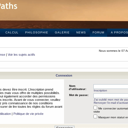
CALCUL
PHILOSOPHIE
GALERIE
NEWS
FORUM
A PROPO
Nous sommes le 07 A
onse
|
Voir les sujets actifs
Connexion
Nom
d’utilisateur:
 devez être inscrit. L’inscription prend
Inscription
 mais vous offre de multiples possibilités.
Mot de passe:
peut également accorder des permissions
rs inscrits. Avant de vous connecter, veuillez
J’ai oublié mon mot de p
Renvoyer l’e-mail d’activat
 pris connaissance de nos conditions
assurer de lire toutes les règles du forum avant
Me connecter automat
visite
ilisation
|
Politique de vie privée
Masquer mon statut en