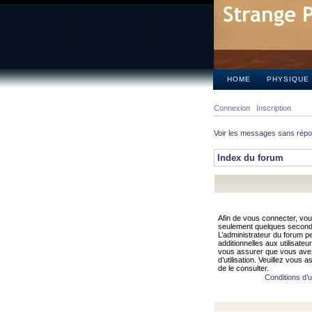
HOME
PHYSIQUE
Connexion
Inscription
Voir les messages sans rép
Index du forum
Afin de vous connecter, vous
seulement quelques secondes
L’administrateur du forum 
additionnelles aux utilisateu
vous assurer que vous avez
d’utilisation. Veuillez vous 
de le consulter.
Conditions d’ut