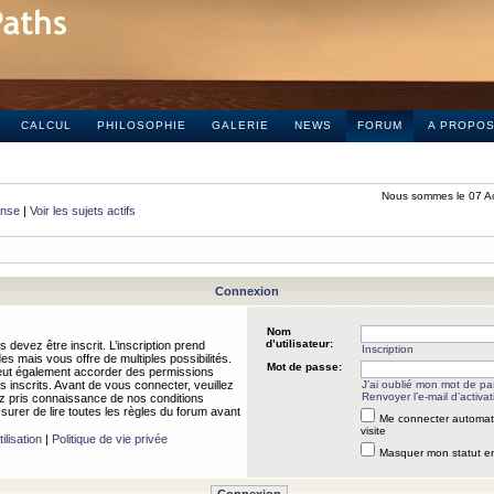
CALCUL
PHILOSOPHIE
GALERIE
NEWS
FORUM
A PROPO
Nous sommes le 07 A
onse
|
Voir les sujets actifs
Connexion
Nom
d’utilisateur:
 devez être inscrit. L’inscription prend
Inscription
 mais vous offre de multiples possibilités.
Mot de passe:
peut également accorder des permissions
rs inscrits. Avant de vous connecter, veuillez
J’ai oublié mon mot de p
Renvoyer l’e-mail d’activat
 pris connaissance de nos conditions
assurer de lire toutes les règles du forum avant
Me connecter automat
visite
ilisation
|
Politique de vie privée
Masquer mon statut en