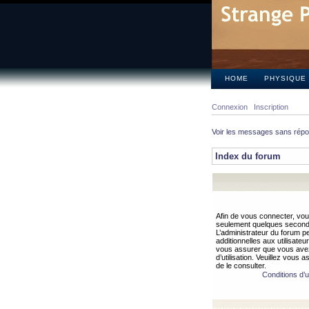
HOME
PHYSIQUE
Connexion
Inscription
Voir les messages sans rép
Index du forum
Afin de vous connecter, vous
seulement quelques secondes
L’administrateur du forum 
additionnelles aux utilisateu
vous assurer que vous avez
d’utilisation. Veuillez vous 
de le consulter.
Conditions d’ut