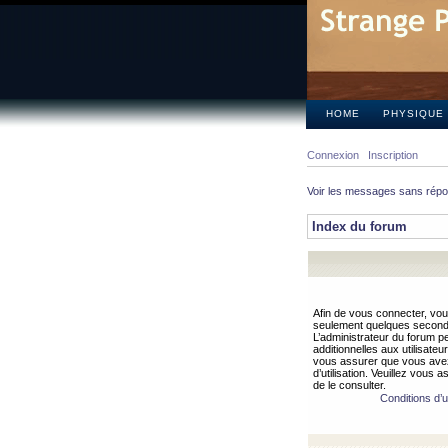
HOME
PHYSIQUE
Connexion
Inscription
Voir les messages sans rép
Index du forum
Afin de vous connecter, vous
seulement quelques secondes
L’administrateur du forum 
additionnelles aux utilisateu
vous assurer que vous avez
d’utilisation. Veuillez vous 
de le consulter.
Conditions d’ut