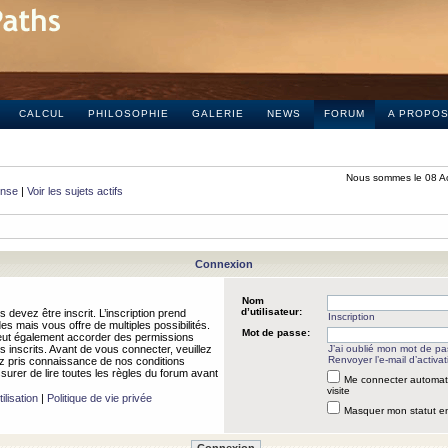
CALCUL
PHILOSOPHIE
GALERIE
NEWS
FORUM
A PROPO
Nous sommes le 08 A
onse
|
Voir les sujets actifs
Connexion
Nom
d’utilisateur:
 devez être inscrit. L’inscription prend
Inscription
 mais vous offre de multiples possibilités.
Mot de passe:
peut également accorder des permissions
rs inscrits. Avant de vous connecter, veuillez
J’ai oublié mon mot de p
Renvoyer l’e-mail d’activat
 pris connaissance de nos conditions
assurer de lire toutes les règles du forum avant
Me connecter automat
visite
ilisation
|
Politique de vie privée
Masquer mon statut en